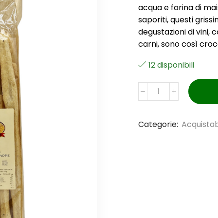
acqua e farina di mai
saporiti, questi grissi
degustazioni di vini,
carni, sono così crocca
12 disponibili
GRISSINI
AL
SESAMO
Categorie:
Acquistab
quantità